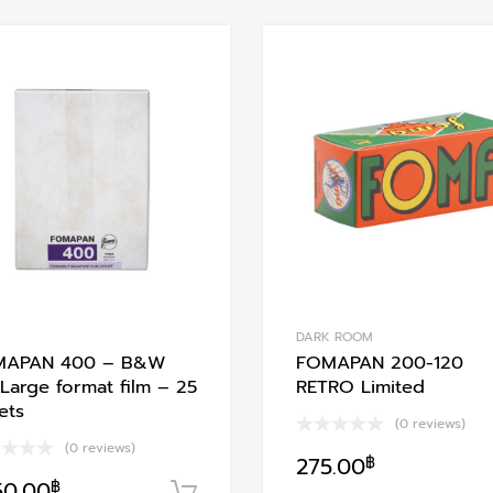
Add to Wishlist
Add to Compare
DARK ROOM
MAPAN 400 – B&W
FOMAPAN 200-120
 Large format film – 25
RETRO Limited
ets
(0 reviews)
(0 reviews)
275.00
฿
า
50.00
฿
หยิบใส่ตะกร้า