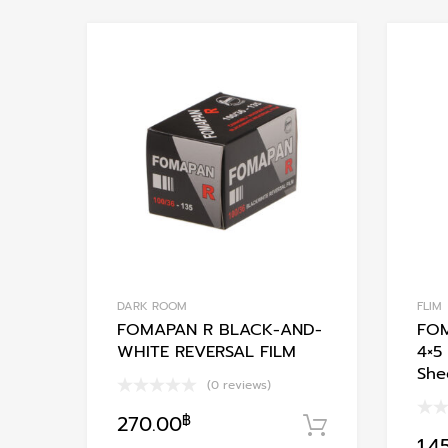
Add to Wishlist
Add to Compare
DARK ROOM
FLIM
FOMAPAN R BLACK-AND-
FO
WHITE REVERSAL FILM
4×5
She
(0 reviews)
270.00
฿
หยิบใส่ตะกร้
1,4