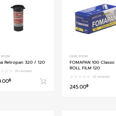
Add to Compare
K ROOM
DARK ROOM
a Retropan 320 / 120
FOMAPAN 100 Classic
ROLL FILM 120
(0 reviews)
(0 reviews)
0.00
฿
หยิบใส่ตะกร้า
245.00
฿