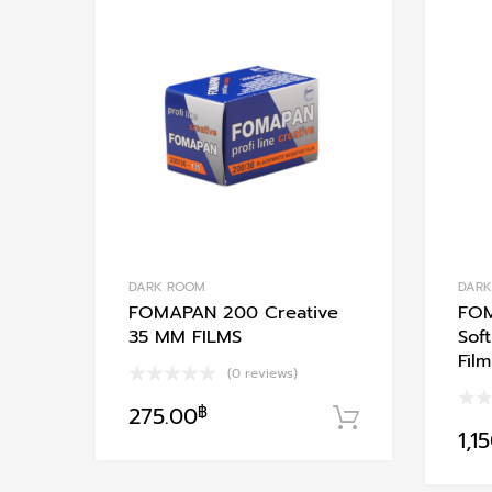
Add to Wishlist
Add to Compare
DARK ROOM
DAR
FOMAPAN 200 Creative
FOM
35 MM FILMS
Sof
Film
(0 reviews)
275.00
฿
หยิบใส่ตะกร้
1,1