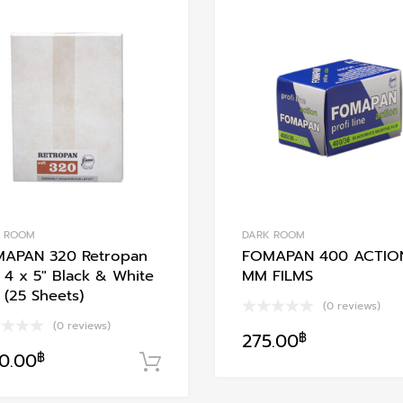
Add to Wishlist
Add to Compare
K ROOM
DARK ROOM
APAN 320 Retropan
FOMAPAN 400 ACTIO
t 4 x 5″ Black & White
MM FILMS
 (25 Sheets)
(0 reviews)
(0 reviews)
275.00
฿
า
50.00
฿
หยิบใส่ตะกร้า