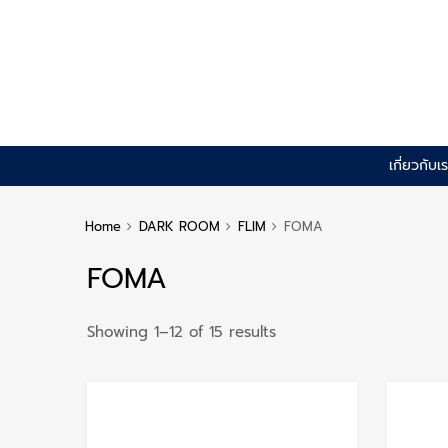
Skip
เกี่ยวกับเ
to
content
Home
DARK ROOM
FLIM
FOMA
FOMA
Sorted
Showing 1–12 of 15 results
by
popularity
Add to Wishlist