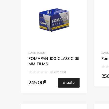
Add to Compare
DARK ROOM
DAR
FOMAPAN 100 CLASSIC 35
Fom
MM FILMS
(0 reviews)
25
245.00
฿
อ่านเพิ่ม