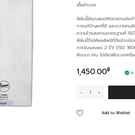
เอื้ออำนวย
ฟิล์มนี้มีคุณสมบัติตรงตามข้อก
การแก้ปัญหาที่ดี และความคม
ความไวแสงตามมาตรฐานที่ ISO 
ฟิล์มนี้จึงให้ผลลัพธ์ที่ดีแม้
การรับแสงลง 2 EV (ISO 1600
พัฒนา เช่น ไม่ต้องยืดเวลาหรื
1,450.00
฿
In
จำนวน
FOMAPAN
400
-
Add to Wishlist
B&W
4x5
Large