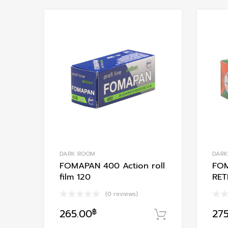
Add to Wishlist
Add to Compare
DARK ROOM
DAR
FOMAPAN 400 Action roll
FOM
film 120
RET
(0 reviews)
265.00
฿
27
หยิบใส่ตะกร้