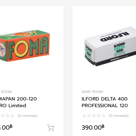
Add to Wishlist
Add to Compare
K ROOM
DARK ROOM
APAN 200-120
ILFORD DELTA 400
RO Limited
PROFESSIONAL 120
(0 reviews)
(0 reviews)
5.00
฿
390.00
฿
า
หยิบใส่ตะกร้า