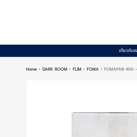
Skip
เกี่ยวกับเ
to
content
Home
DARK ROOM
FLIM
FOMA
FOMAPAN 400 – B