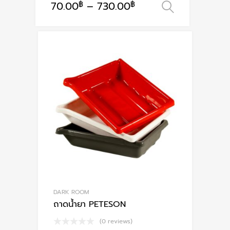
70.00
฿
–
730.00
฿
เลือกรูปแ
This
product
has
multiple
variants.
The
options
may
be
chosen
on
the
product
page
DARK ROOM
ถาดน้ำยา PETESON
(0 reviews)