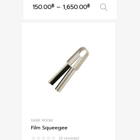
150.00
฿
–
1,650.00
฿
เลือกรูป
This
product
has
multiple
variants.
The
options
may
be
chosen
on
the
product
page
DARK ROOM
Film Squeegee
(0 reviews)