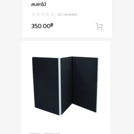
สเลทไม้
(0 reviews)
350.00
฿
หยิบใส่ตะ