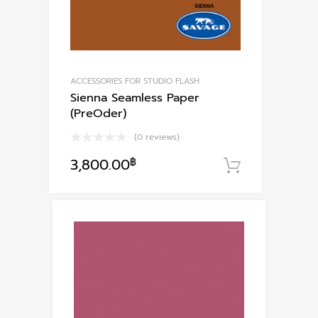
ACCESSORIES FOR STUDIO FLASH
Sienna Seamless Paper
(PreOder)
(0 reviews)
3,800.00
฿
หยิบใส่ตะก