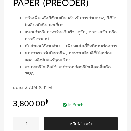
PAPER (PREODER)
สร้างพื้นหลังที่เรียบเนียนสำหรับการถ่ายภาพ, วิดีโอ,
โซเชียลมีเดีย และอื่นๆ
เหมาะสำหรับภาพถ่ายเต็มตัว, คู่รัก, ครอบครัว หรือ
การสัมภาษณ์
คุ้มค่าและใช้งานง่าย – เพียงแค่คลี่สิ่งที่คุณต้องการ
คุณภาพระดับมืออาชีพ, กระดาษย้อมสีที่ไม่สะท้อน
แสง ผลิตในสหรัฐอเมริกา
สามารถรีไซเคิลได้และทำจากวัสดุรีไซเคิลเฉลี่ยถึง
75%
ขนาด 2.73M X 11 M
3,800.00
฿
In Stock
จำนวน
หยิบใส่ตะกร้า
Blue