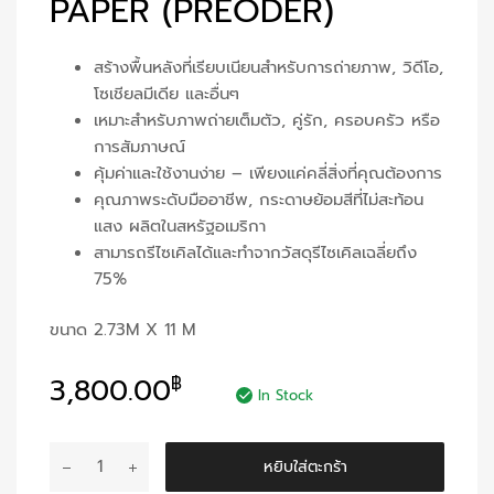
PAPER (PREODER)
สร้างพื้นหลังที่เรียบเนียนสำหรับการถ่ายภาพ, วิดีโอ,
โซเชียลมีเดีย และอื่นๆ
เหมาะสำหรับภาพถ่ายเต็มตัว, คู่รัก, ครอบครัว หรือ
การสัมภาษณ์
คุ้มค่าและใช้งานง่าย – เพียงแค่คลี่สิ่งที่คุณต้องการ
คุณภาพระดับมืออาชีพ, กระดาษย้อมสีที่ไม่สะท้อน
แสง ผลิตในสหรัฐอเมริกา
สามารถรีไซเคิลได้และทำจากวัสดุรีไซเคิลเฉลี่ยถึง
75%
ขนาด 2.73M X 11 M
3,800.00
฿
In Stock
จำนวน
หยิบใส่ตะกร้า
Studio