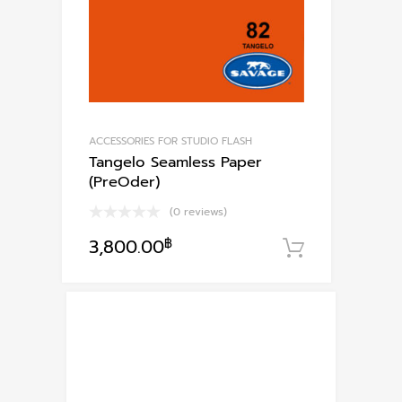
ACCESSORIES FOR STUDIO FLASH
Tangelo Seamless Paper
(PreOder)
(0 reviews)
3,800.00
฿
หยิบใส่ตะก