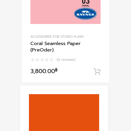
ACCESSORIES FOR STUDIO FLASH
Coral Seamless Paper
(PreOder)
(0 reviews)
3,800.00
฿
หยิบใส่ตะ