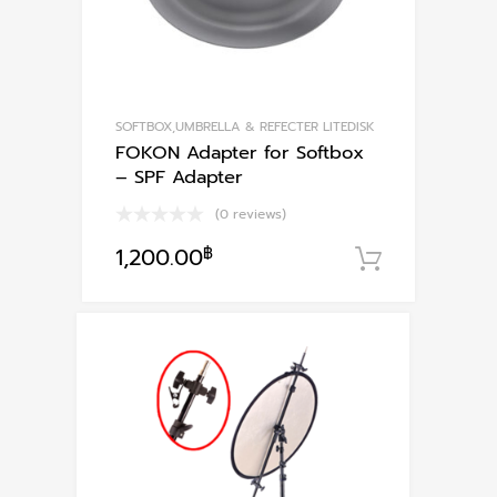
SOFTBOX,UMBRELLA & REFECTER LITEDISK
FOKON Adapter for Softbox
– SPF Adapter
(0 reviews)
1,200.00
฿
หยิบใส่ตะ