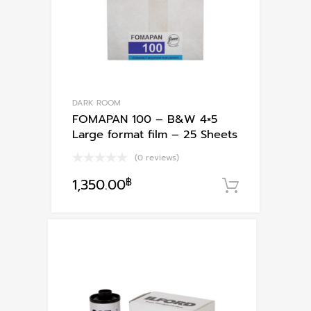
DARK ROOM
FOMAPAN 100 – B&W 4×5
Large format film – 25 Sheets
(0 reviews)
1,350.00
฿
หยิบใส่ตะ