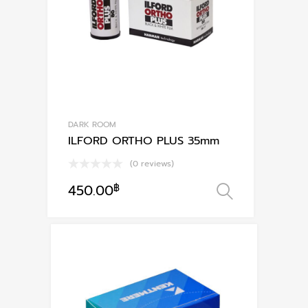
DARK ROOM
ILFORD ORTHO PLUS 35mm
(0 reviews)
450.00
฿
เลือกรูปแ
This
product
has
multiple
variants.
The
options