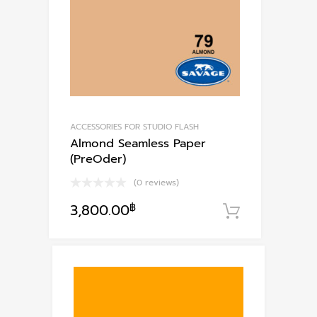
ACCESSORIES FOR STUDIO FLASH
Almond Seamless Paper
(PreOder)
(0 reviews)
3,800.00
฿
หยิบใส่ตะก