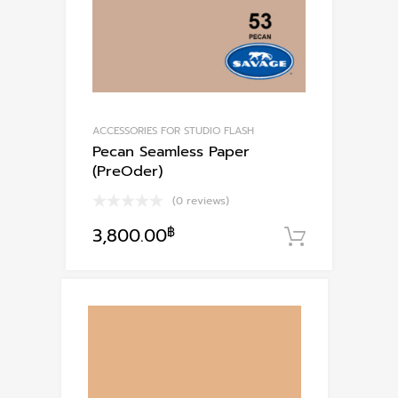
ACCESSORIES FOR STUDIO FLASH
Pecan Seamless Paper
(PreOder)
(0 reviews)
3,800.00
฿
หยิบใส่ตะ