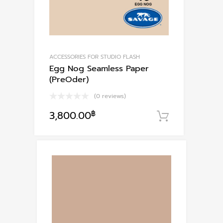
ACCESSORIES FOR STUDIO FLASH
Egg Nog Seamless Paper
(PreOder)
(0 reviews)
3,800.00
฿
หยิบใส่ตะก