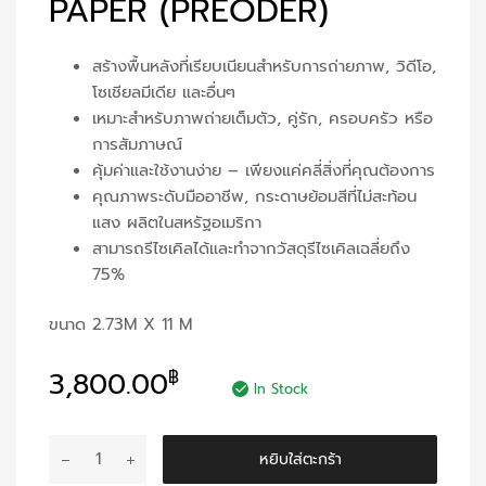
PAPER (PREODER)
สร้างพื้นหลังที่เรียบเนียนสำหรับการถ่ายภาพ, วิดีโอ,
โซเชียลมีเดีย และอื่นๆ
เหมาะสำหรับภาพถ่ายเต็มตัว, คู่รัก, ครอบครัว หรือ
การสัมภาษณ์
คุ้มค่าและใช้งานง่าย – เพียงแค่คลี่สิ่งที่คุณต้องการ
คุณภาพระดับมืออาชีพ, กระดาษย้อมสีที่ไม่สะท้อน
แสง ผลิตในสหรัฐอเมริกา
สามารถรีไซเคิลได้และทำจากวัสดุรีไซเคิลเฉลี่ยถึง
75%
ขนาด 2.73M X 11 M
3,800.00
฿
In Stock
จำนวน
หยิบใส่ตะกร้า
Orchid