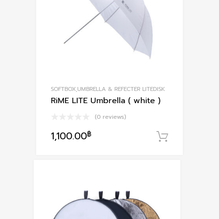
be
chosen
on
the
product
page
SOFTBOX,UMBRELLA & REFECTER LITEDISK
RiME LITE Umbrella ( white )
(0 reviews)
1,100.00
฿
หยิบใส่ตะ