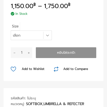
1,150.00
–
1,750.00
฿
฿
In Stock
Size
จำนวน
หยิบใส่ตะกร้า
Flag
Board
with
Add to Wishlist
Add to Compare
Diffuser
and
Black
Cloth
ชิ้น
รหัสสินค้า:
ไม่ระบุ
หมวดหมู่:
SOFTBOX,UMBRELLA & REFECTER