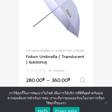
may
be
chosen
on
the
product
page
SOFTBOX,UMBRELLA & REFECTER LITEDISK
Fokon Umbrella ( Translucent
) ร่มแสงทะลุ
(0 reviews)
280.00
฿
–
360.00
฿
เลือกรูป
This
product
เราใช้คุกกี้ในการพัฒนาเว็บไซต์ เพื่อการให้บริการที่ดีที่สุดสำหรับคุณ
has
หากคุณต้องการดำเนินการต่อ เราจะถือว่าคุณยอมรับนโยบายการเรียก
multiple
ใช้คุกกี้ของเรา
variants.
ยอมรับ
Privacy policy