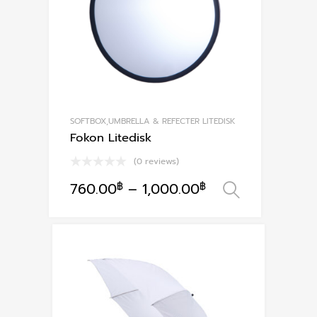
SOFTBOX,UMBRELLA & REFECTER LITEDISK
Fokon Litedisk
(0 reviews)
760.00
฿
–
1,000.00
฿
เลือกรูปแ
This
product
has
multiple
variants.
The
options
may