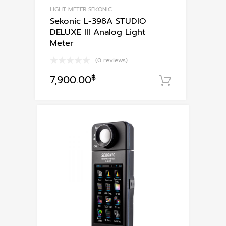
LIGHT METER SEKONIC
Sekonic L-398A STUDIO
DELUXE III Analog Light
Meter
(0 reviews)
7,900.00
฿
หยิบใส่ตะก