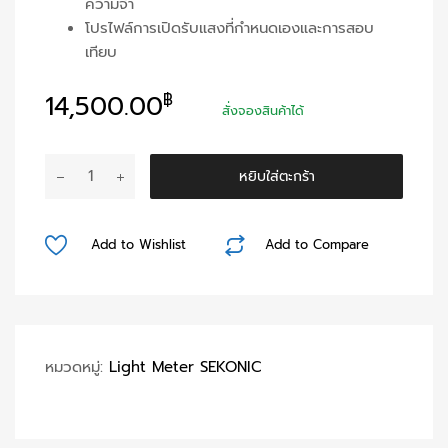
ความจำ
โปรไฟล์การเปิดรับแสงที่กำหนดเองและการสอบ
เทียบ
14,500.00
฿
สั่งจองสินค้าได้
จำนวน
หยิบใส่ตะกร้า
Sekonic
L-
478D
Add to Wishlist
Add to Compare
LiteMaster
PRO
Light
Meter
ชิ้น
หมวดหมู่:
Light Meter SEKONIC