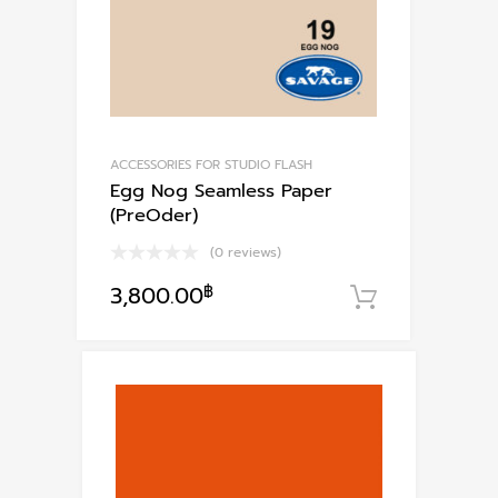
ACCESSORIES FOR STUDIO FLASH
Egg Nog Seamless Paper
(PreOder)
(0 reviews)
3,800.00
฿
หยิบใส่ตะก