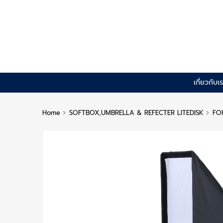
Skip
เกี่ยวกับเ
to
content
Home
SOFTBOX,UMBRELLA & REFECTER LITEDISK
FO