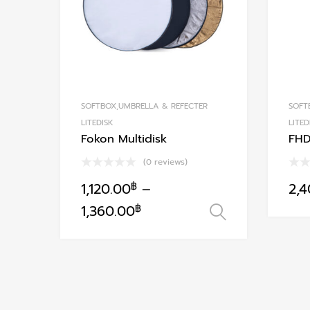
SOFTBOX,UMBRELLA & REFECTER
SOFT
LITEDISK
LITED
Fokon Multidisk
FHD
(0 reviews)
1,120.00
฿
–
2,
This
1,360.00
฿
เลือกรูปแบบ
product
has
multiple
variants.
The
options