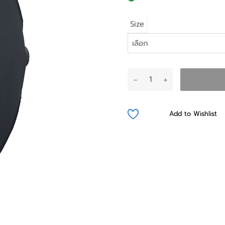
Size
จำนวน
FOKON
SRIP
BOX
Add to Wishlist
with
GRID
ชิ้น