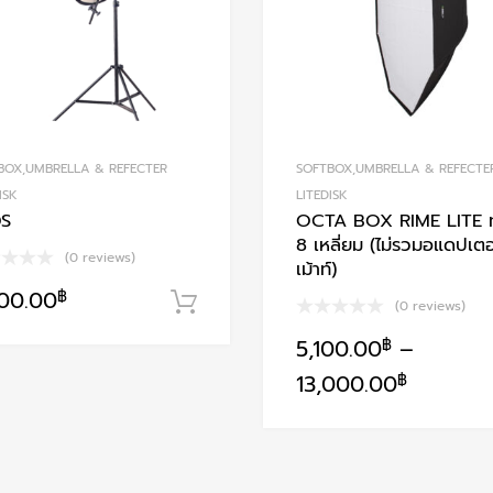
BOX,UMBRELLA & REFECTER
SOFTBOX,UMBRELLA & REFECTE
ISK
LITEDISK
S
OCTA BOX RIME LITE 
8 เหลี่ยม (ไม่รวมอแดปเตอ
(0 reviews)
เม้าท์)
400.00
฿
หยิบใส่ตะกร้า
(0 reviews)
5,100.00
฿
–
This
13,000.00
฿
product
has
multiple
variants.