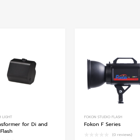
Add to Wishlist
Add to Compare
H LIGHT
FOKON STUDIO FLASH
nsformer for Di and
Fokon F Series
Flash
(0 reviews)