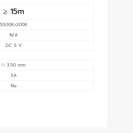
≥ 15m
5500K±200K
N/A
DC 5 V
⦵ 3.50 mm.
5A
No