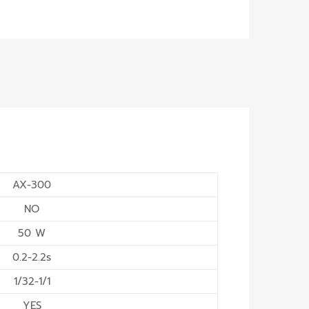
AX-300
NO
50 W
0.2-2.2s
1/32-1/1
YES