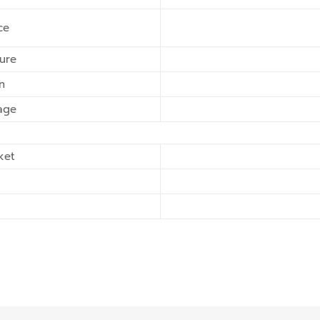
ce
ure
n
tage
ket