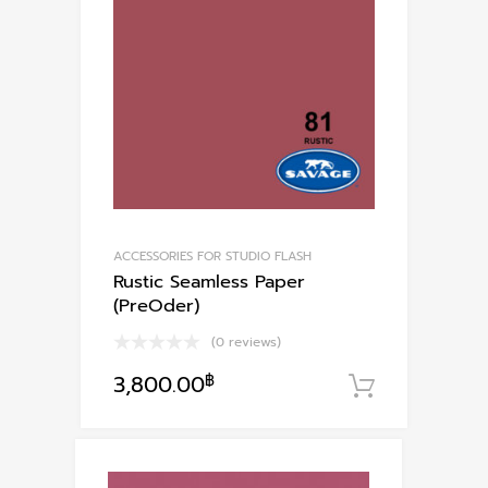
ACCESSORIES FOR STUDIO FLASH
Rustic Seamless Paper
(PreOder)
(0 reviews)
3,800.00
฿
หยิบใส่ตะ