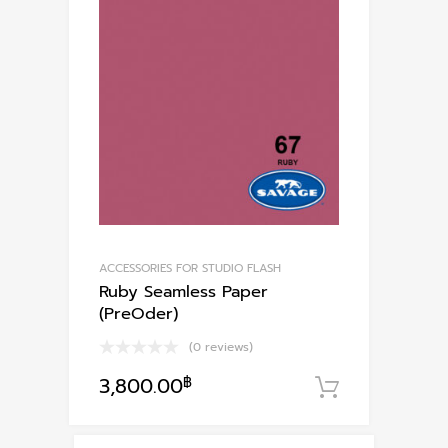
ACCESSORIES FOR STUDIO FLASH
Ruby Seamless Paper
(PreOder)
(0 reviews)
3,800.00
฿
หยิบใส่ตะก