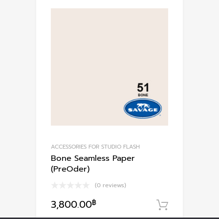
ACCESSORIES FOR STUDIO FLASH
Bone Seamless Paper
(PreOder)
(0 reviews)
3,800.00
฿
หยิบใส่ตะ