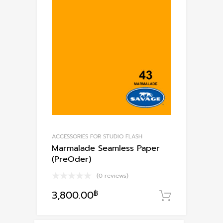
ACCESSORIES FOR STUDIO FLASH
Marmalade Seamless Paper
(PreOder)
(0 reviews)
3,800.00
฿
หยิบใส่ตะ