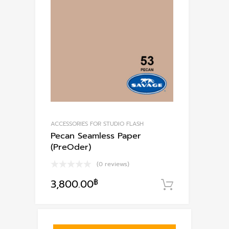
ACCESSORIES FOR STUDIO FLASH
Pecan Seamless Paper
(PreOder)
(0 reviews)
3,800.00
฿
หยิบใส่ตะก