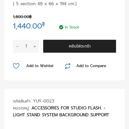
( 5 section 48 x 66 x 194 cm.)
1,800.00
฿
Original
Current
1,440.00
฿
In Stock
price
price
จำนวน
หยิบใส่ตะกร้า
was:
is:
L
-
1,800.00฿.
1,440.00฿.
2000
Add to Wishlist
Add to Compare
Light
Stand
ชิ้น
รหัสสินค้า:
YUY-0023
หมวดหมู่:
ACCESSORIES FOR STUDIO FLASH
,
-
LIGHT STAND SYSTEM BACKGROUND SUPPORT