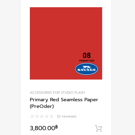
ACCESSORIES FOR STUDIO FLASH
Primary Red Seamless Paper
(PreOder)
(0 reviews)
3,800.00
฿
หยิบใส่ตะก