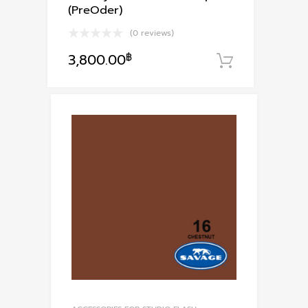
(PreOder)
(0 reviews)
3,800.00
฿
หยิบใส่ตะก