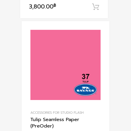
3,800.00
฿
หยิบใส่ตะก
ACCESSORIES FOR STUDIO FLASH
Tulip Seamless Paper
(PreOder)