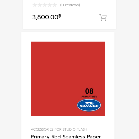
(0 reviews)
3,800.00
฿
หยิบใส่ตะ
ACCESSORIES FOR STUDIO FLASH
Primary Red Seamless Paper