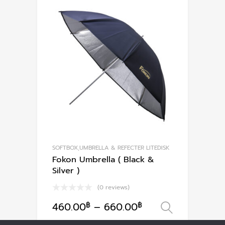
multiple
variants.
The
options
may
be
chosen
on
the
product
page
SOFTBOX,UMBRELLA & REFECTER LITEDISK
Fokon Umbrella ( Black &
Silver )
(0 reviews)
460.00
฿
–
660.00
฿
เลือกรูป
This
product