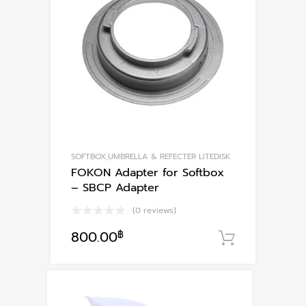
options
may
be
chosen
on
the
product
page
SOFTBOX,UMBRELLA & REFECTER LITEDISK
FOKON Adapter for Softbox
– SBCP Adapter
(0 reviews)
800.00
฿
หยิบใส่ตะ