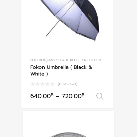
SOFTBOX,UMBRELLA & REFECTER LITEDISK
Fokon Umbrella ( Black &
White )
(0 reviews)
640.00
฿
–
720.00
฿
เลือกรูปแ
This
product
has
multiple
variants.
The