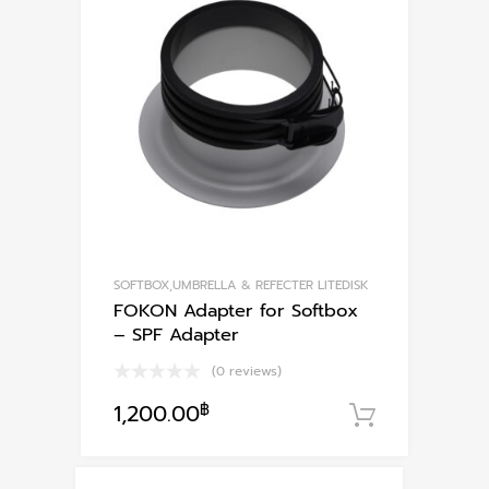
The
options
may
be
chosen
on
the
product
page
SOFTBOX,UMBRELLA & REFECTER LITEDISK
FOKON Adapter for Softbox
– SPF Adapter
(0 reviews)
1,200.00
฿
หยิบใส่ตะ