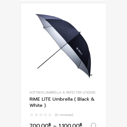
SOFTBOX,UMBRELLA & REFECTER LITEDISK
RiME LITE Umbrella ( Black &
White )
(0 reviews)
700.00
฿
–
1,100.00
฿
เลือกรูป