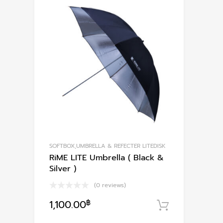
SOFTBOX,UMBRELLA & REFECTER LITEDISK
RiME LITE Umbrella ( Black &
Silver )
(0 reviews)
1,100.00
฿
หยิบใส่ตะก