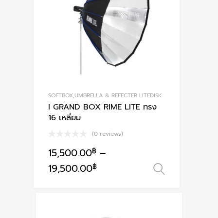
SOFTBOX,UMBRELLA & REFECTER LITEDISK
I GRAND BOX RIME LITE ทรง
16 เหลี่ยม
(0 reviews)
15,500.00
฿
–
This
19,500.00
฿
เลือกรูปแ
product
has
multiple
variants.