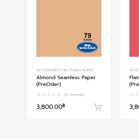
Add to Compare
ACCESSORIES FOR STUDIO FLASH
ACCE
Almond Seamless Paper
Fla
(PreOder)
(Pr
(0 reviews)
3,800.00
฿
3,
หยิบใส่ตะกร้