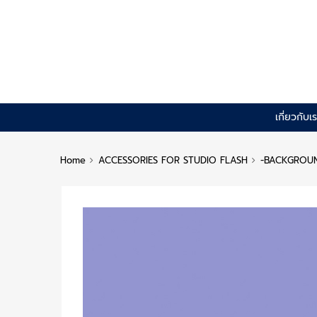
Skip
เกี่ยวกับเ
to
content
Home
ACCESSORIES FOR STUDIO FLASH
-BACKGROU