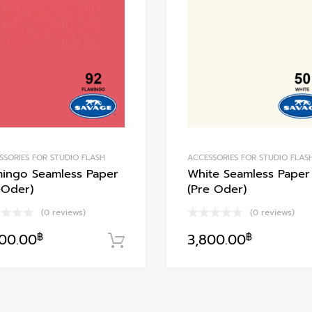
Add to Compare
SSORIES FOR STUDIO FLASH
ACCESSORIES FOR STUDIO FLAS
mingo Seamless Paper
White Seamless Paper
eOder)
(Pre Oder)
(0 reviews)
(0 reviews)
800.00
฿
3,800.00
฿
า
หยิบใส่ตะกร้า