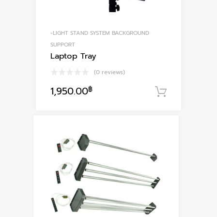
-LIGHT STAND SYSTEM BACKGROUND
SUPPORT
Laptop Tray
(0 reviews)
1,950.00
฿
หยิบใส่ตะ