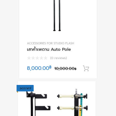
chosen
on
the
product
page
ACCESSORIES FOR STUDIO FLASH
เสาค้ำเพดาน Auto Pole
(0 reviews)
Original
Current
8,000.00
฿
10,000.00
หยิบใส่ตะ
฿
price
price
was:
is:
ลดราคา!
10,000.00฿.
8,000.00฿.