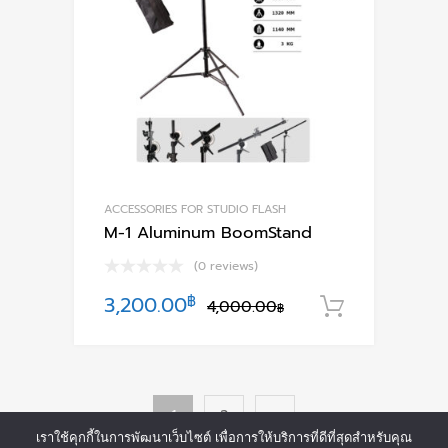
ACCESSORIES FOR STUDIO FLASH
M-1 Aluminum BoomStand
(0 reviews)
Original
Current
3,200.00
฿
4,000.00
หยิบใส่ตะ
฿
price
price
was:
is:
4,000.00฿.
3,200.00฿.
1
2
เราใช้คุกกี้ในการพัฒนาเว็บไซต์ เพื่อการให้บริการที่ดีที่สุดสำหรับคุณ