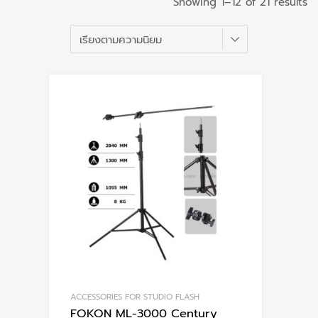
S
Showing 1–12 of 21 results
b
po
ACCESSORIES FOR STUDIO FLASH
FOKON ML-3000 Century