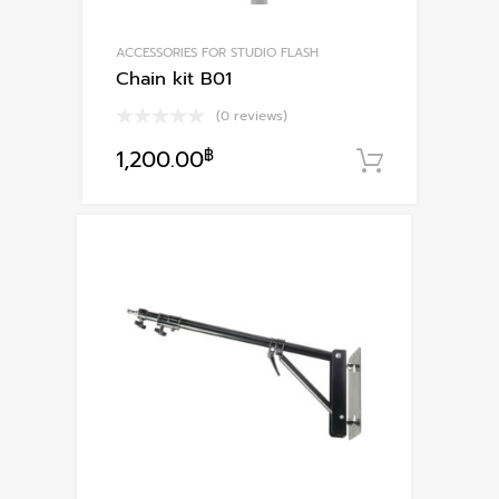
ACCESSORIES FOR STUDIO FLASH
Chain kit B01
(0 reviews)
1,200.00
฿
หยิบใส่ตะ