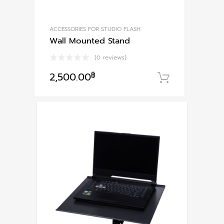
ACCESSORIES FOR STUDIO FLASH
Wall Mounted Stand
(0 reviews)
2,500.00
฿
หยิบใส่ตะก