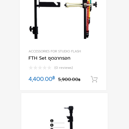
ACCESSORIES FOR STUDIO FLASH
FTH Set ชุดฉากรอก
(0 reviews)
Original
Current
4,400.00
฿
5,900.00
หยิบใส่ตะก
฿
price
price
was:
is:
5,900.00฿.
4,400.00฿.