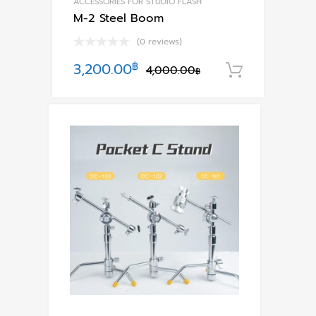
ACCESSORIES FOR STUDIO FLASH
M-2 Steel Boom
(0 reviews)
Original
Current
3,200.00
฿
4,000.00
หยิบใส่ตะ
฿
price
price
was:
is:
4,000.00฿.
3,200.00฿.