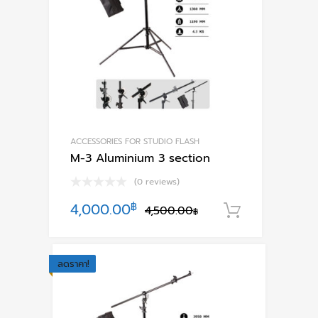
ACCESSORIES FOR STUDIO FLASH
M-3 Aluminium 3 section
(0 reviews)
Original
Current
4,000.00
฿
4,500.00
หยิบใส่ตะก
฿
price
price
was:
is:
ลดราคา!
4,500.00฿.
4,000.00฿.