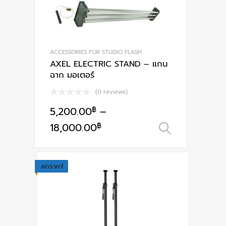
ACCESSORIES FOR STUDIO FLASH
AXEL ELECTRIC STAND – แกน
ฉาก มอเตอร์
(0 reviews)
5,200.00
฿
–
This
18,000.00
฿
เลือกรูปแ
product
has
multiple
ลดราคา!
variants.
The
options
may
be