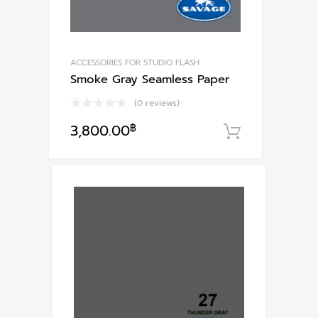
ACCESSORIES FOR STUDIO FLASH
Smoke Gray Seamless Paper
(0 reviews)
3,800.00
฿
หยิบใส่ตะก