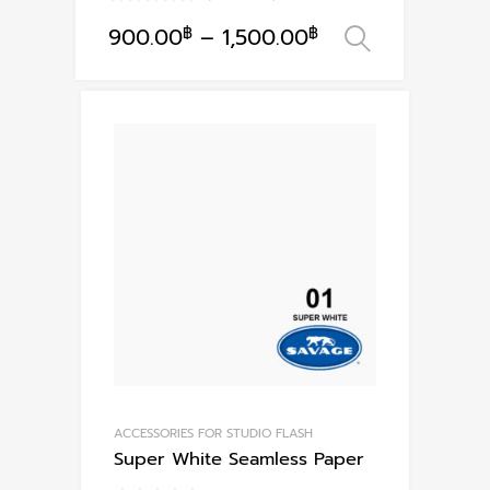
900.00
฿
–
1,500.00
฿
เลือกรูปแ
This
product
has
multiple
variants.
The
options
may
be
chosen
on
the
product
page
ACCESSORIES FOR STUDIO FLASH
Super White Seamless Paper