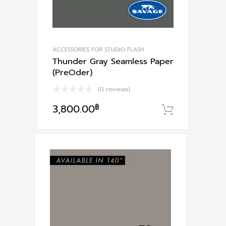
ACCESSORIES FOR STUDIO FLASH
Thunder Gray Seamless Paper
(PreOder)
(0 reviews)
3,800.00
฿
หยิบใส่ตะ