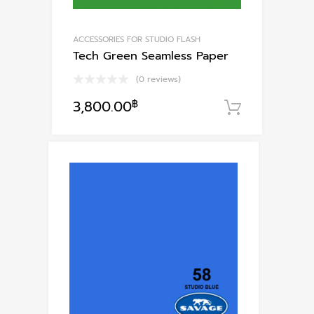
page
ACCESSORIES FOR STUDIO FLASH
Tech Green Seamless Paper
(0 reviews)
3,800.00
฿
หยิบใส่ตะ