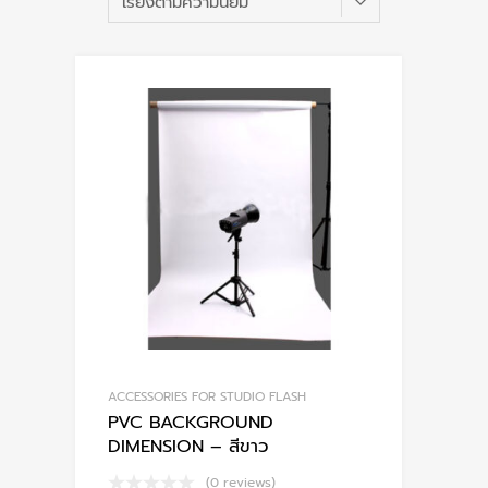
po
ACCESSORIES FOR STUDIO FLASH
PVC BACKGROUND
DIMENSION – สีขาว
(0 reviews)