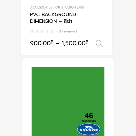
ACCESSORIES FOR STUDIO FLASH
PVC BACKGROUND
DIMENSION – สีดำ
(0 reviews)
900.00
฿
–
1,500.00
฿
เลือกรูปแ
This
product
has
multiple
variants.
The
options
may
be
chosen
on
the
product