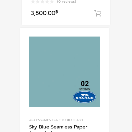
(0 reviews)
3,800.00
฿
หยิบใส่ตะ
ACCESSORIES FOR STUDIO FLASH
Sky Blue Seamless Paper