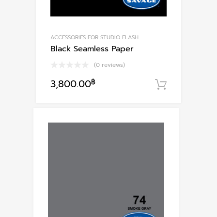
ACCESSORIES FOR STUDIO FLASH
Black Seamless Paper
(0 reviews)
3,800.00
฿
หยิบใส่ตะ