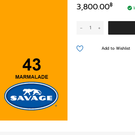
3,800.00
฿
จำนวน
Marmalade
Seamless
Paper
Add to Wishlist
(PreOder)
ชิ้น