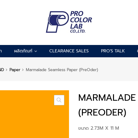
รา
ผลิตภัณฑ์
CLEARANCE SALES
PRO'S TALK
ND
Paper
Marmalade Seamless Paper (PreOder)
MARMALADE 
(PREODER)
ขนาด 2.73M X 11 M