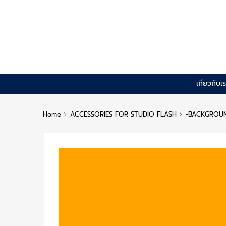
Skip
เกี่ยวกับเ
to
content
Home
ACCESSORIES FOR STUDIO FLASH
-BACKGROU