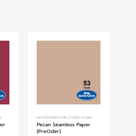
Add to Wishlist
Add to Wishlis
Add to Compare
Add to Compare
H
ACCESSORIES FOR STUDIO FLASH
er
Pecan Seamless Paper
(PreOder)