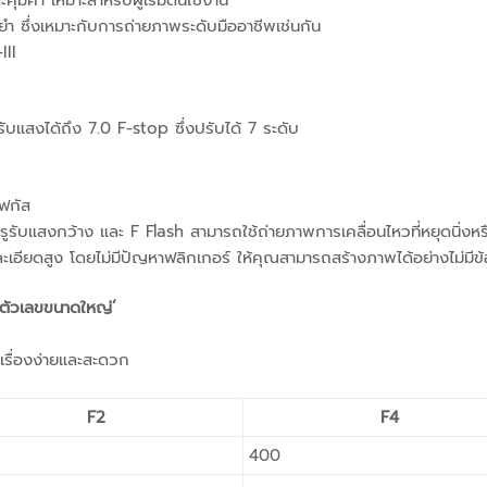
ยำ ซึ่งเหมาะกับการถ่ายภาพระดับมืออาชีพเช่นกัน
III
บแสงได้ถึง 7.0 F-stop ซึ่งปรับได้ 7 ระดับ
โฟกัส
ดรูรับแสงกว้าง และ F Flash สามารถใช้ถ่ายภาพการเคลื่อนไหวที่หยุดนิ่งห
ละเอียดสูง โดยไม่มีปัญหาฟลิกเกอร์ ให้คุณสามารถสร้างภาพได้อย่างไม่มี
มตัวเลขขนาดใหญ่’
นเรื่องง่ายและสะดวก
F2
F4
400