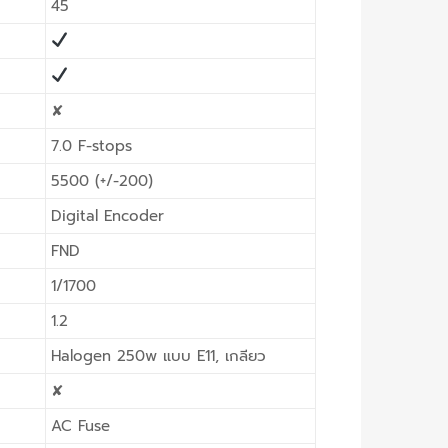
45
✘
7.0 F-stops
5500 (+/-200)
Digital Encoder
FND
1/1700
1.2
Halogen 250w แบบ E11, เกลียว
✘
AC Fuse