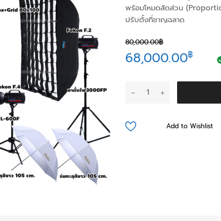
พร้อมโหมดสัดส่วน (Proporti
ปรับตั้งที่ชาญฉลาด
80,000.00
฿
Original
Curr
68,000.00
฿
price
pric
จำนวน
was:
is:
Fokon
F.
80,000.00฿.
68,0
Pro
Add to Wishlist
ชิ้น