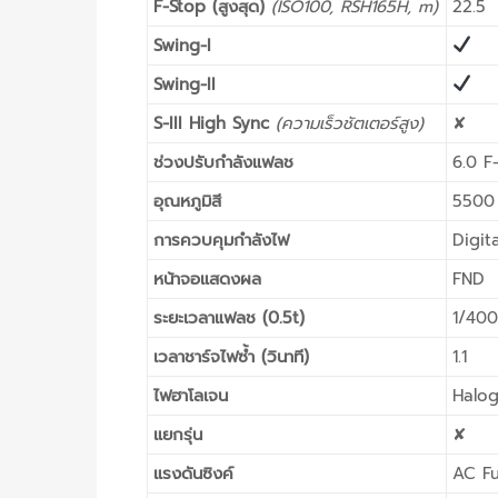
F-Stop (สูงสุด)
(ISO100, RSH165H, m)
22.5
Swing-I
Swing-II
S-III High Sync
(ความเร็วชัตเตอร์สูง)
✘
ช่วงปรับกำลังแฟลช
6.0 F
อุณหภูมิสี
5500 
การควบคุมกำลังไฟ
Digit
หน้าจอแสดงผล
FND
ระยะเวลาแฟลช (0.5t)
1/40
เวลาชาร์จไฟซ้ำ (วินาที)
1.1
ไฟฮาโลเจน
Halog
แยกรุ่น
✘
แรงดันซิงค์
AC F