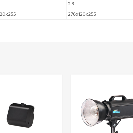
2.3
120x255
276x120x255
Add to Wishlist
Add to Compare