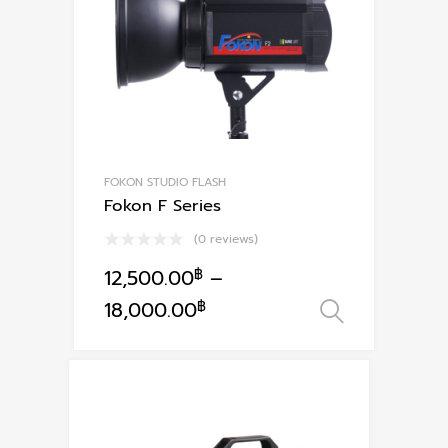
FOKON STUDIO FLASH
Fokon F Series
(0 reviews)
12,500.00
฿
–
This
18,000.00
฿
เลือกรูป
product
has
multiple
variants.
The