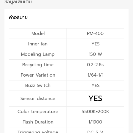
ข้อมูลเพิ่มเติม
คำอธิบาย
Model
RM-400
Inner fan
YES
Modeling Lamp
150 W
Recycling time
0.2-2.8s
Power Variation
1/64-1/1
Buzz Switch
YES
YES
Sensor distance
Color temperature
5500K±200K
Flash Duration
1/1900
Triggering voltage
DC 5 V