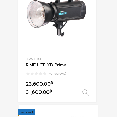
options
may
be
chosen
on
the
product
page
FLASH LIGHT
RiME LITE XB Prime
(0 reviews)
23,600.00
฿
–
This
31,600.00
฿
เลือกรูปแ
product
has
multiple
ลดราคา!
variants.