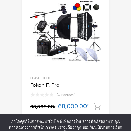
The
options
may
be
chosen
on
the
product
page
FLASH LIGHT
Fokon F. Pro
(0 reviews)
Original
Current
68,000.00
฿
80,000.00
หยิบใส่ตะ
฿
price
price
เราใช้คุกกี้ในการพัฒนาเว็บไซต์ เพื่อการให้บริการที่ดีที่สุดสำหรับคุณ
was:
is:
หากคุณต้องการดำเนินการต่อ เราจะถือว่าคุณยอมรับนโยบายการเรียก