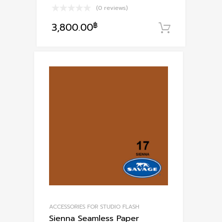
(0 reviews)
3,800.00
฿
หยิบใส่ตะ
ACCESSORIES FOR STUDIO FLASH
Sienna Seamless Paper