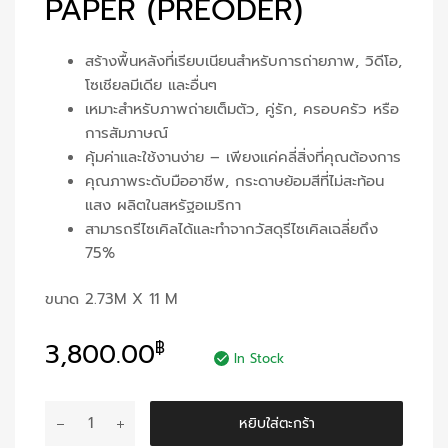
PAPER (PREODER)
สร้างพื้นหลังที่เรียบเนียนสำหรับการถ่ายภาพ, วิดีโอ,
โซเชียลมีเดีย และอื่นๆ
เหมาะสำหรับภาพถ่ายเต็มตัว, คู่รัก, ครอบครัว หรือ
การสัมภาษณ์
คุ้มค่าและใช้งานง่าย – เพียงแค่คลี่สิ่งที่คุณต้องการ
คุณภาพระดับมืออาชีพ, กระดาษย้อมสีที่ไม่สะท้อน
แสง ผลิตในสหรัฐอเมริกา
สามารถรีไซเคิลได้และทำจากวัสดุรีไซเคิลเฉลี่ยถึง
75%
ขนาด 2.73M X 11 M
3,800.00
฿
In Stock
จำนวน
หยิบใส่ตะกร้า
True