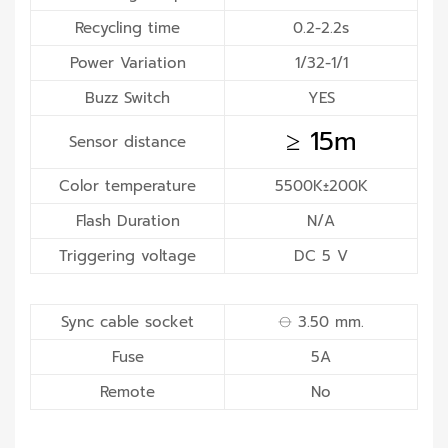
Recycling time
0.2-2.2s
Power Variation
1/32-1/1
Buzz Switch
YES
≥ 15m
Sensor distance
Color temperature
5500K±200K
Flash Duration
N/A
Triggering voltage
DC 5 V
Sync cable socket
⦵ 3.50 mm.
Fuse
5A
Remote
No