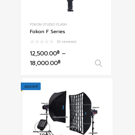
FOKON STUDIO FLASH
Fokon F Series
(0 reviews)
12,500.00
฿
–
This
18,000.00
฿
เลือกรูปแ
product
has
multiple
ลดราคา!
variants.
The
options
may
be
chosen
on