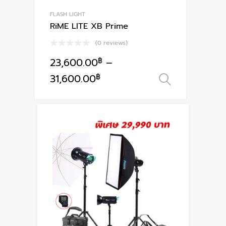
FLASH LIGHT
RiME LITE XB Prime
(0 reviews)
23,600.00
฿
–
This
31,600.00
฿
เลือกรูปแ
product
has
multiple
variants.
The
options
may
be
chosen
on
the
product