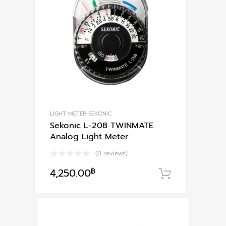
LIGHT METER SEKONIC
Sekonic L-208 TWINMATE
Analog Light Meter
(0 reviews)
4,250.00
฿
หยิบใส่ตะก