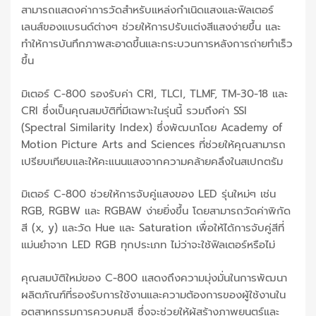
สามารถแสดงค่าการวัดสำหรับแหล่งกำเนิดแสงและฟิลเตอร์
เลนส์ของแบรนด์ต่างๆ ช่วยให้การปรับแต่งสีแสงง่ายขึ้น และ
ทำให้การบันทึกภาพสะอาดขึ้นและกระบวนการหลังการถ่ายทำเร็ว
ขึ้น
มิเตอร์ C-800 รองรับค่า CRI, TLCI, TLMF, TM-30-18 และ
CRI ซึ่งเป็นคุณสมบัติที่มีเฉพาะในรุ่นนี้ รวมถึงค่า SSI
(Spectral Similarity Index) ซึ่งพัฒนาโดย Academy of
Motion Picture Arts and Sciences ที่ช่วยให้คุณสามารถ
เปรียบเทียบและให้คะแนนแสงจากความคล้ายคลึงในสเปกตรัม
มิเตอร์ C-800 ช่วยให้การจับคู่แสงของ LED รุ่นใหม่ๆ เช่น
RGB, RGBW และ RGBAW ง่ายยิ่งขึ้น โดยสามารถวัดค่าพิกัด
สี (x, y) และวัด Hue และ Saturation เพื่อให้ได้การจับคู่สีที่
แม่นยำจาก LED RGB ทุกประเภท ไม่ว่าจะใช้ฟิลเตอร์หรือไม่
คุณสมบัติใหม่ของ C-800 แสดงถึงความมุ่งมั่นในการพัฒนา
ผลิตภัณฑ์ที่รองรับการใช้งานและความต้องการของผู้ใช้งานใน
อุตสาหกรรมการควบคุมสี ซึ่งจะช่วยให้ผู้สร้างภาพยนตร์และ