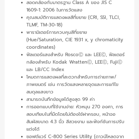
สอดคล้องกับมาตรฐาน Class A ของ JIS C
1609-1: 2006 ในการวัดแสง
คุณสมบัติการแสดงผลสีที่ขยาย (CRI, SSI, TLCI,
TLMF, TM-30-18)
พารามิเตอร์การควบคุมสีที่ขยาย
(Hue/Saturation, CIE 1931 x, y chromaticity
coordinates)
ฟิลเตอร์แสงสำหรับ RoscoⒸ และ LEEⒸ, ฟิลเตอร์
กล้องสำหรับ Kodak WrattenⒸ, LEEⒸ, FujiⒸ
และ LB/CC Index
โหมดการแสดงผลที่สะดวกสำหรับการถ่ายภาพ/
ภาพยนตร์ เช่น การวัดแสงหลายจุดและการแก้ไข
สมดุลแสงขาว
สามารถบันทึกข้อมูลได้สูงสุด 99 ค่า
การออกแบบที่ใช้งานง่าย: หัวหมุน 270 องศา, การ
สอบเทียบในที่มืดโดยไม่ต้องใช้ฝาครอบ, หน้าจอ
สัมผัสขนาด 4.3 นิ้ว สีสวยงาม และฟังก์ชันการปรับ
แต่งได้
ซอฟต์แวร์ C-800 Series Utility (ดาวน์โหลดจาก