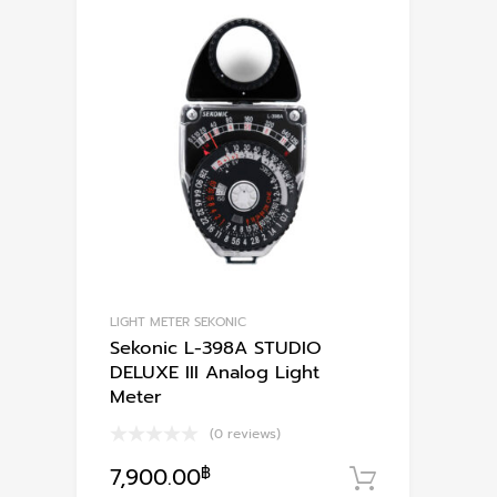
multiple
variants.
The
options
may
be
chosen
on
the
product
page
LIGHT METER SEKONIC
Sekonic L-398A STUDIO
DELUXE III Analog Light
Meter
(0 reviews)
7,900.00
฿
หยิบใส่ตะก