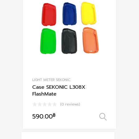
LIGHT METER SEKONIC
Case SEKONIC L308X
FlashMate
(0 reviews)
590.00
฿
เลือกรูป
This
product
has